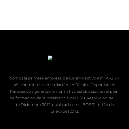
Somos la primera empresa de turismo activo (Nº TA -210-
AS) con pilotos con titulación en Técnico Deportivo en
Parapente siguiendo la normativa establecida en el plan
de formación de la presidencia del CSD. Resolución del 19
de Diciembre 2012, publicado en el BOE 21 del 24 de
Enero del 2013.